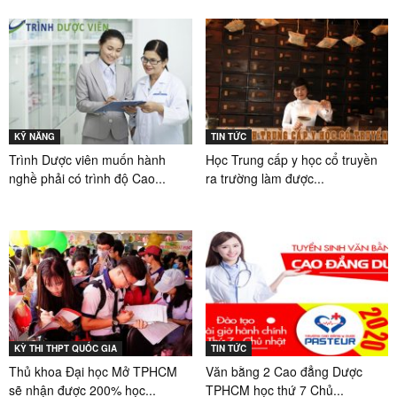
KỸ NĂNG
TIN TỨC
Trình Dược viên muốn hành
Học Trung cấp y học cổ truyền
nghề phải có trình độ Cao...
ra trường làm được...
KỲ THI THPT QUỐC GIA
TIN TỨC
Thủ khoa Đại học Mở TPHCM
Văn bằng 2 Cao đẳng Dược
sẽ nhận được 200% học...
TPHCM học thứ 7 Chủ...