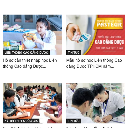
LIÊN THÔNG CAO ĐẲNG DƯỢC
TIN TỨC
Hồ sơ cần thiết nhập học Liên
Mẫu hồ sơ học Liên thông Cao
thông Cao đẳng Dược...
đẳng Dược TPHCM năm...
KỲ THI THPT QUỐC GIA
TIN TỨC