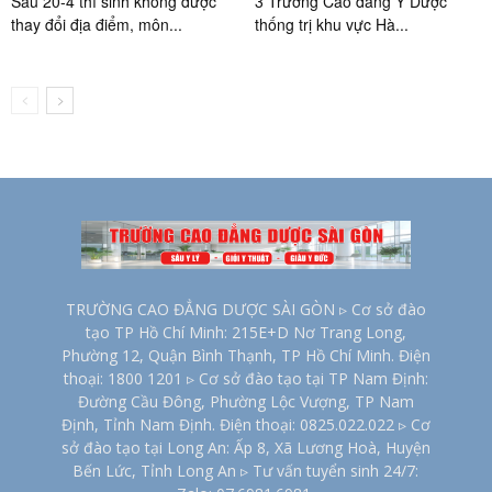
Sau 20-4 thí sinh không được
3 Trường Cao đẳng Y Dược
thay đổi địa điểm, môn...
thống trị khu vực Hà...
TRƯỜNG CAO ĐẲNG DƯỢC SÀI GÒN ▹ Cơ sở đào
tạo TP Hồ Chí Minh: 215E+D Nơ Trang Long,
Phường 12, Quận Bình Thạnh, TP Hồ Chí Minh. Điện
thoại: 1800 1201 ▹ Cơ sở đào tạo tại TP Nam Định:
Đường Cầu Đông, Phường Lộc Vượng, TP Nam
Định, Tỉnh Nam Định. Điện thoại: 0825.022.022 ▹ Cơ
sở đào tạo tại Long An: Ấp 8, Xã Lương Hoà, Huyện
Bến Lức, Tỉnh Long An ▹ Tư vấn tuyển sinh 24/7: