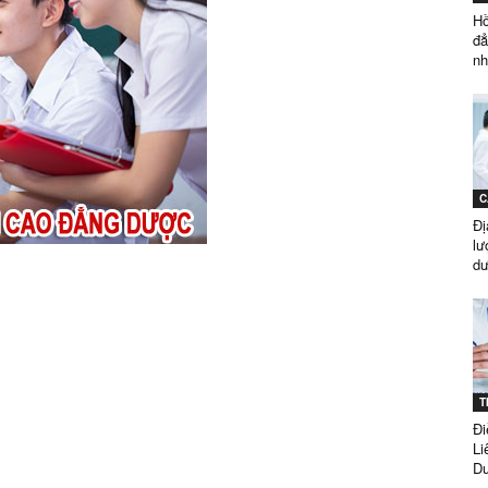
Hồ
đẳ
nh
ĐẲNG
C
DƯỢC
Đị
lư
dư
SÀI
T
Đi
Li
Dư