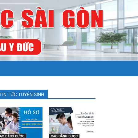
TIN TỨC TUYỂN SINH
AO ĐẲNG DƯỢC
CAO ĐẲNG DƯỢC