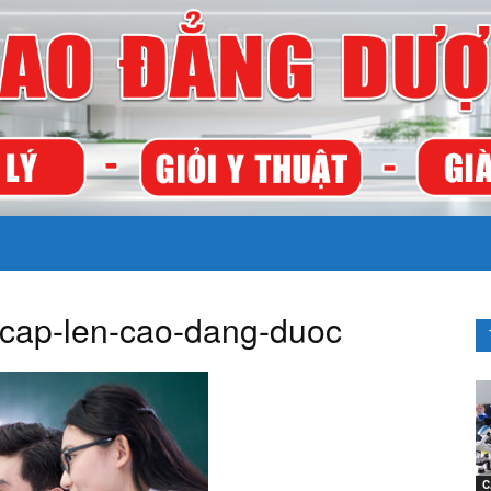
TRƯỜNG
g-cap-len-cao-dang-duoc
CAO
C