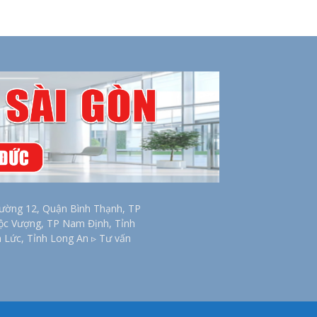
ờng 12, Quận Bình Thạnh, TP
Lộc Vượng, TP Nam Định, Tỉnh
n Lức, Tỉnh Long An ▹ Tư vấn