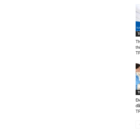
GÒN
T
Th
TUYỂN
th
T
SINH
T
Đi
đẳ
T
NĂM