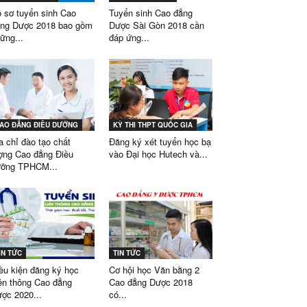
 sơ tuyển sinh Cao
Tuyển sinh Cao đẳng
ng Dược 2018 bao gồm
Dược Sài Gòn 2018 cần
ững...
đáp ứng...
AO ĐẲNG ĐIỀU DƯỠNG
KỲ THI THPT QUỐC GIA
a chỉ đào tạo chất
Đăng ký xét tuyển học bạ
ợng Cao đẳng Điều
vào Đại học Hutech và...
ỡng TPHCM...
IN TỨC
TIN TỨC
ều kiện đăng ký học
Cơ hội học Văn bằng 2
ên thông Cao đẳng
Cao đẳng Dược 2018
ợc 2020...
có...