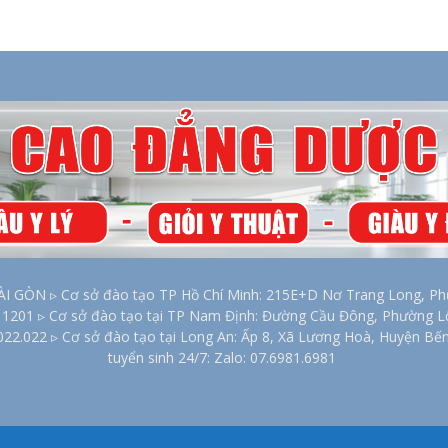
2026
ÒN ▹ Cơ sở đào tạo TP Hồ Chí Minh: 215E+D Nơ Trang Long, Phư
00 1201 ▹ Cơ sở đào tạo tại TP Nam Định: Đường Cầu Đông, Phường 
022.022 ▹ Cơ sở đào tạo tại Long An: Ấp 8, Xã Lương Hoà, Huyện Bế
tuyển sinh 24/7: Zalo: 07.6981.6981