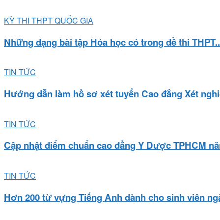
KỲ THI THPT QUỐC GIA
Những dạng bài tập Hóa học có trong đề thi THPT..
TIN TỨC
Hướng dẫn làm hồ sơ xét tuyển Cao đẳng Xét nghi
TIN TỨC
Cập nhật điểm chuẩn cao đẳng Y Dược TPHCM nă
TIN TỨC
Hơn 200 từ vựng Tiếng Anh dành cho sinh viên ngà