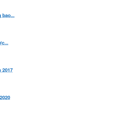
bao...
c...
m 2017
2020