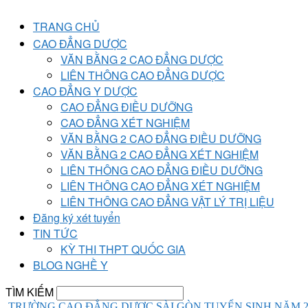
TRANG CHỦ
CAO ĐẲNG DƯỢC
VĂN BẰNG 2 CAO ĐẲNG DƯỢC
LIÊN THÔNG CAO ĐẲNG DƯỢC
CAO ĐẲNG Y DƯỢC
CAO ĐẲNG ĐIỀU DƯỠNG
CAO ĐẲNG XÉT NGHIỆM
VĂN BẰNG 2 CAO ĐẲNG ĐIỀU DƯỠNG
VĂN BẰNG 2 CAO ĐẲNG XÉT NGHIỆM
LIÊN THÔNG CAO ĐẲNG ĐIỀU DƯỠNG
LIÊN THÔNG CAO ĐẲNG XÉT NGHIỆM
LIÊN THÔNG CAO ĐẲNG VẬT LÝ TRỊ LIỆU
Đăng ký xét tuyển
TIN TỨC
KỲ THI THPT QUỐC GIA
BLOG NGHỀ Y
TÌM KIẾM
TRƯỜNG CAO ĐẲNG DƯỢC SÀI GÒN TUYỂN SINH NĂM 2