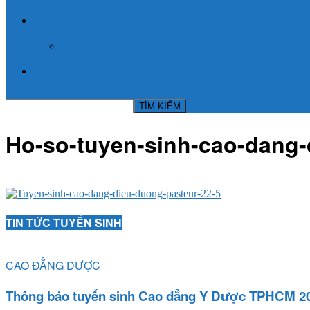
TIN TỨC
KỲ THI THPT QUỐC GIA
BLOG NGHỀ Y
Ho-so-tuyen-sinh-cao-dang-
TIN TỨC TUYỂN SINH
CAO ĐẲNG DƯỢC
Thông báo tuyển sinh Cao đẳng Y Dược TPHCM 2