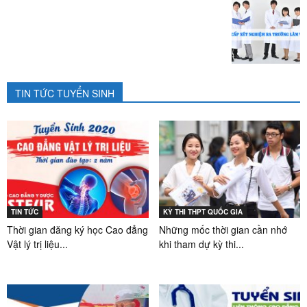
TIN TỨC TUYỂN SINH
TIN TỨC
KỲ THI THPT QUỐC GIA
Thời gian đăng ký học Cao đẳng
Những mốc thời gian cần nhớ
Vật lý trị liệu...
khi tham dự kỳ thi...