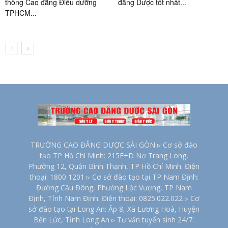
thông Cao đẳng Điều dưỡng
đẳng Dược tốt nhất...
TPHCM...
TRƯỜNG CAO ĐẲNG DƯỢC SÀI GÒN ▹ Cơ sở đào
tạo TP Hồ Chí Minh: 215E+D Nơ Trang Long,
Phường 12, Quận Bình Thạnh, TP Hồ Chí Minh. Điện
thoại: 1800 1201 ▹ Cơ sở đào tạo tại TP Nam Định:
Đường Cầu Đông, Phường Lộc Vượng, TP Nam
Định, Tỉnh Nam Định. Điện thoại: 0825.022.022 ▹ Cơ
sở đào tạo tại Long An: Ấp 8, Xã Lương Hoà, Huyện
Bến Lức, Tỉnh Long An ▹ Tư vấn tuyển sinh 24/7: