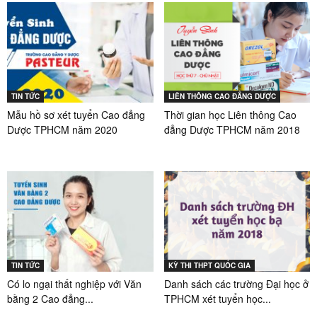
TIN TỨC
LIÊN THÔNG CAO ĐẲNG DƯỢC
Mẫu hồ sơ xét tuyển Cao đẳng
Thời gian học Liên thông Cao
Dược TPHCM năm 2020
đẳng Dược TPHCM năm 2018
TIN TỨC
KỲ THI THPT QUỐC GIA
Có lo ngại thất nghiệp với Văn
Danh sách các trường Đại học ở
bằng 2 Cao đẳng...
TPHCM xét tuyển học...