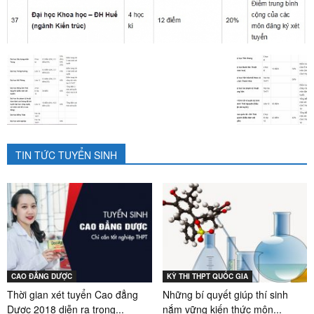
TIN TỨC TUYỂN SINH
CAO ĐẲNG DƯỢC
KỲ THI THPT QUỐC GIA
Thời gian xét tuyển Cao đẳng
Những bí quyết giúp thí sinh
Dược 2018 diễn ra trong...
nắm vững kiến thức môn...