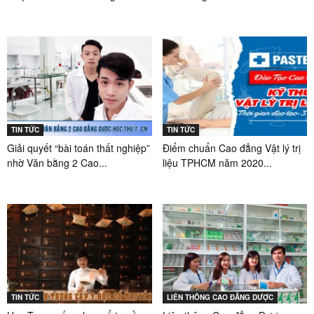
TIN TỨC
TIN TỨC
Giải quyết “bài toán thất nghiệp”
Điểm chuẩn Cao đẳng Vật lý trị
nhờ Văn bằng 2 Cao...
liệu TPHCM năm 2020...
TIN TỨC
LIÊN THÔNG CAO ĐẲNG DƯỢC