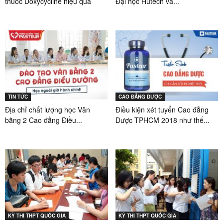
thuốc Doxycycline hiệu quả
Đại học Hutech và...
TIN TỨC
CAO ĐẲNG DƯỢC
Địa chỉ chất lượng học Văn
Điều kiện xét tuyển Cao đẳng
bằng 2 Cao đẳng Điều...
Dược TPHCM 2018 như thế...
KỲ THI THPT QUỐC GIA
KỲ THI THPT QUỐC GIA