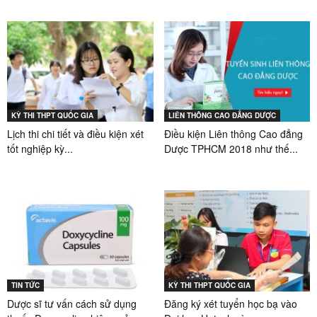
KỲ THI THPT QUỐC GIA
LIÊN THÔNG CAO ĐẲNG DƯỢC
Lịch thi chi tiết và điều kiện xét
Điều kiện Liên thông Cao đẳng
tốt nghiệp kỳ...
Dược TPHCM 2018 như thế...
TIN TỨC
KỲ THI THPT QUỐC GIA
Dược sĩ tư vấn cách sử dụng
Đăng ký xét tuyển học bạ vào