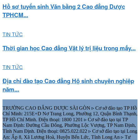
Hồ sơ tuyển sinh Văn bằng 2 Cao đẳng Dược
TPHCM...
TIN TỨC
Thời gian học Cao đẳng Vật lý trị liệu trong mấy...
TIN TỨC
Địa chỉ đào tạo Cao đẳng Hộ sinh chuyên nghiệp
năm...
TRƯỜNG CAO ĐẲNG DƯỢC SÀI GÒN ▹ Cơ sở đào tạo TP Hồ
Chí Minh: 215E+D Nơ Trang Long, Phường 12, Quận Bình Thạnh,
TP Hồ Chí Minh. Điện thoại: 1800 1201 ▹ Cơ sở đào tạo tại TP
Nam Định: Đường Cầu Đông, Phường Lộc Vượng, TP Nam Định,
Tỉnh Nam Định. Điện thoại: 0825.022.022 ▹ Cơ sở đào tạo tại Long
An: Ấp 8, Xã Lương Hoà, Huyện Bến Lức, Tỉnh Long An ▹ Tư