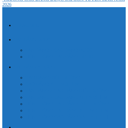
2026
TRANG CHỦ
CAO ĐẲNG DƯỢC
VĂN BẰNG 2 CAO ĐẲNG DƯỢC
LIÊN THÔNG CAO ĐẲNG DƯỢC
CAO ĐẲNG Y DƯỢC
CAO ĐẲNG ĐIỀU DƯỠNG
CAO ĐẲNG XÉT NGHIỆM
VĂN BẰNG 2 CAO ĐẲNG ĐIỀU DƯỠNG
VĂN BẰNG 2 CAO ĐẲNG XÉT NGHIỆM
LIÊN THÔNG CAO ĐẲNG ĐIỀU DƯỠNG
LIÊN THÔNG CAO ĐẲNG XÉT NGHIỆM
LIÊN THÔNG CAO ĐẲNG VẬT LÝ TRỊ LIỆU
Đăng ký xét tuyển