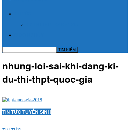
TIN TỨC
KỲ THI THPT QUỐC GIA
BLOG NGHỀ Y
nhung-loi-sai-khi-dang-ki-
du-thi-thpt-quoc-gia
TIN TỨC TUYỂN SINH
TIN TỨC