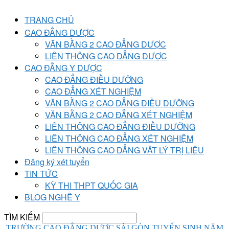
TRANG CHỦ
CAO ĐẲNG DƯỢC
VĂN BẰNG 2 CAO ĐẲNG DƯỢC
LIÊN THÔNG CAO ĐẲNG DƯỢC
CAO ĐẲNG Y DƯỢC
CAO ĐẲNG ĐIỀU DƯỠNG
CAO ĐẲNG XÉT NGHIỆM
VĂN BẰNG 2 CAO ĐẲNG ĐIỀU DƯỠNG
VĂN BẰNG 2 CAO ĐẲNG XÉT NGHIỆM
LIÊN THÔNG CAO ĐẲNG ĐIỀU DƯỠNG
LIÊN THÔNG CAO ĐẲNG XÉT NGHIỆM
LIÊN THÔNG CAO ĐẲNG VẬT LÝ TRỊ LIỆU
Đăng ký xét tuyển
TIN TỨC
KỲ THI THPT QUỐC GIA
BLOG NGHỀ Y
TÌM KIẾM
TRƯỜNG CAO ĐẲNG DƯỢC SÀI GÒN TUYỂN SINH NĂM