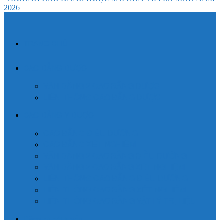
2026
TRANG CHỦ
CAO ĐẲNG DƯỢC
VĂN BẰNG 2 CAO ĐẲNG DƯỢC
LIÊN THÔNG CAO ĐẲNG DƯỢC
CAO ĐẲNG Y DƯỢC
CAO ĐẲNG ĐIỀU DƯỠNG
CAO ĐẲNG XÉT NGHIỆM
VĂN BẰNG 2 CAO ĐẲNG ĐIỀU DƯỠNG
VĂN BẰNG 2 CAO ĐẲNG XÉT NGHIỆM
LIÊN THÔNG CAO ĐẲNG ĐIỀU DƯỠNG
LIÊN THÔNG CAO ĐẲNG XÉT NGHIỆM
LIÊN THÔNG CAO ĐẲNG VẬT LÝ TRỊ LIỆU
Đăng ký xét tuyển