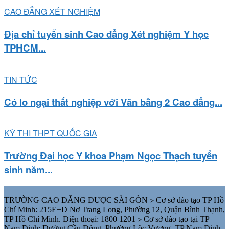
CAO ĐẲNG XÉT NGHIỆM
Địa chỉ tuyển sinh Cao đẳng Xét nghiệm Y học
TPHCM...
TIN TỨC
Có lo ngại thất nghiệp với Văn bằng 2 Cao đẳng...
KỲ THI THPT QUỐC GIA
Trường Đại học Y khoa Phạm Ngọc Thạch tuyển
sinh năm...
TRƯỜNG CAO ĐẲNG DƯỢC SÀI GÒN ▹ Cơ sở đào tạo TP Hồ
Chí Minh: 215E+D Nơ Trang Long, Phường 12, Quận Bình Thạnh,
TP Hồ Chí Minh. Điện thoại: 1800 1201 ▹ Cơ sở đào tạo tại TP
Nam Định: Đường Cầu Đông, Phường Lộc Vượng, TP Nam Định,