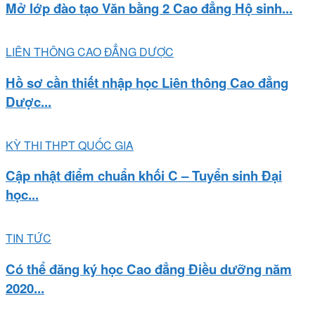
Mở lớp đào tạo Văn bằng 2 Cao đẳng Hộ sinh...
LIÊN THÔNG CAO ĐẲNG DƯỢC
Hồ sơ cần thiết nhập học Liên thông Cao đẳng
Dược...
KỲ THI THPT QUỐC GIA
Cập nhật điểm chuẩn khối C – Tuyển sinh Đại
học...
TIN TỨC
Có thể đăng ký học Cao đẳng Điều dưỡng năm
2020...