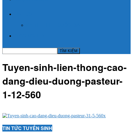
TIN TỨC
KỲ THI THPT QUỐC GIA
BLOG NGHỀ Y
Tuyen-sinh-lien-thong-cao-
dang-dieu-duong-pasteur-
1-12-560
TIN TỨC TUYỂN SINH