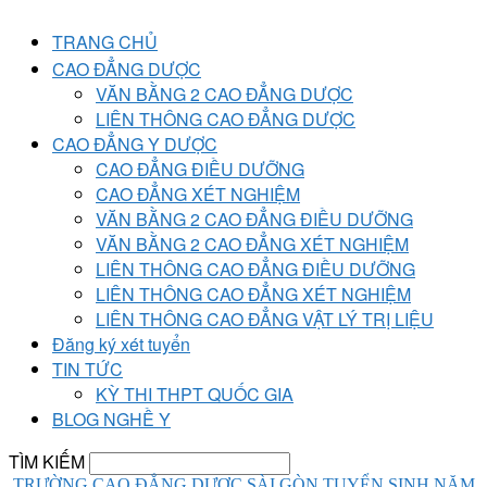
TRANG CHỦ
CAO ĐẲNG DƯỢC
VĂN BẰNG 2 CAO ĐẲNG DƯỢC
LIÊN THÔNG CAO ĐẲNG DƯỢC
CAO ĐẲNG Y DƯỢC
CAO ĐẲNG ĐIỀU DƯỠNG
CAO ĐẲNG XÉT NGHIỆM
VĂN BẰNG 2 CAO ĐẲNG ĐIỀU DƯỠNG
VĂN BẰNG 2 CAO ĐẲNG XÉT NGHIỆM
LIÊN THÔNG CAO ĐẲNG ĐIỀU DƯỠNG
LIÊN THÔNG CAO ĐẲNG XÉT NGHIỆM
LIÊN THÔNG CAO ĐẲNG VẬT LÝ TRỊ LIỆU
Đăng ký xét tuyển
TIN TỨC
KỲ THI THPT QUỐC GIA
BLOG NGHỀ Y
TÌM KIẾM
TRƯỜNG CAO ĐẲNG DƯỢC SÀI GÒN TUYỂN SINH NĂM