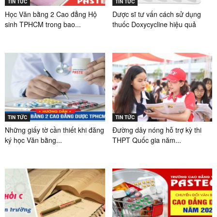
TIN TỨC
TIN TỨC
Học Văn bằng 2 Cao đẳng Hộ
Dược sĩ tư vấn cách sử dụng
sinh TPHCM trong bao...
thuốc Doxycycline hiệu quả
TIN TỨC
TIN TỨC
Những giấy tờ cần thiết khi đăng
Đường dây nóng hỗ trợ kỳ thi
ký học Văn bằng...
THPT Quốc gia năm...