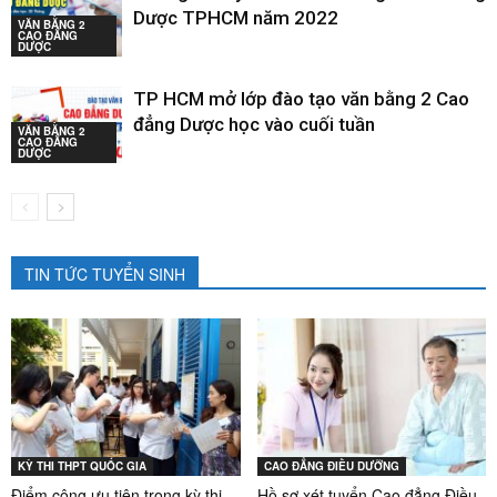
Dược TPHCM năm 2022
VĂN BẰNG 2
CAO ĐẲNG
DƯỢC
TP HCM mở lớp đào tạo văn bằng 2 Cao
đẳng Dược học vào cuối tuần
VĂN BẰNG 2
CAO ĐẲNG
DƯỢC
TIN TỨC TUYỂN SINH
KỲ THI THPT QUỐC GIA
CAO ĐẲNG ĐIỀU DƯỠNG
Điểm cộng ưu tiên trong kỳ thi
Hồ sơ xét tuyển Cao đẳng Điều