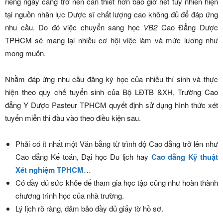
riêng ngày càng trở nên cần thiết hơn bao giờ hết tuy nhiên hiện
tại nguồn nhân lực Dược sĩ chất lượng cao không đủ để đáp ứng
nhu cầu. Do đó việc chuyển sang học
VB2
Cao Đẳng Dược
TPHCM sẽ mang lại nhiều cơ hội việc làm và mức lương như
mong muốn.
Nhằm đáp ứng nhu cầu đăng ký học của nhiều thí sinh và thực
hiện theo quy chế tuyển sinh của Bộ LĐTB &XH, Trường Cao
đẳng Y Dược Pasteur TPHCM quyết định sử dụng hình thức xét
tuyển miễn thi đầu vào theo điều kiện sau.
Phải có ít nhất một Văn bằng từ trình độ Cao đẳng trở lên như
Cao đẳng Kế toán, Đại học Du lịch hay
Cao đẳng Kỹ thuật
Xét nghiệm TPHCM
…
Có đầy đủ sức khỏe để tham gia học tập cũng như hoàn thành
chương trình học của nhà trường.
Lý lịch rõ ràng, đảm bảo đầy đủ giấy tờ hồ sơ.