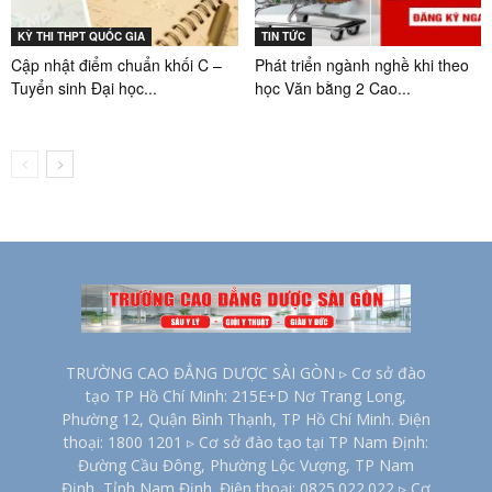
KỲ THI THPT QUỐC GIA
TIN TỨC
Cập nhật điểm chuẩn khối C –
Phát triển ngành nghề khi theo
Tuyển sinh Đại học...
học Văn bằng 2 Cao...
TRƯỜNG CAO ĐẲNG DƯỢC SÀI GÒN ▹ Cơ sở đào
tạo TP Hồ Chí Minh: 215E+D Nơ Trang Long,
Phường 12, Quận Bình Thạnh, TP Hồ Chí Minh. Điện
thoại: 1800 1201 ▹ Cơ sở đào tạo tại TP Nam Định:
Đường Cầu Đông, Phường Lộc Vượng, TP Nam
Định, Tỉnh Nam Định. Điện thoại: 0825.022.022 ▹ Cơ