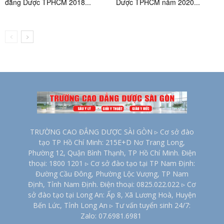
đẳng Dược TPHCM 2018...
Dược TPHCM năm 2020...
TRƯỜNG CAO ĐẲNG DƯỢC SÀI GÒN ▹ Cơ sở đào
tạo TP Hồ Chí Minh: 215E+D Nơ Trang Long,
Phường 12, Quận Bình Thạnh, TP Hồ Chí Minh. Điện
thoại: 1800 1201 ▹ Cơ sở đào tạo tại TP Nam Định:
Đường Cầu Đông, Phường Lộc Vượng, TP Nam
Định, Tỉnh Nam Định. Điện thoại: 0825.022.022 ▹ Cơ
sở đào tạo tại Long An: Ấp 8, Xã Lương Hoà, Huyện
Bến Lức, Tỉnh Long An ▹ Tư vấn tuyển sinh 24/7:
Zalo: 07.6981.6981