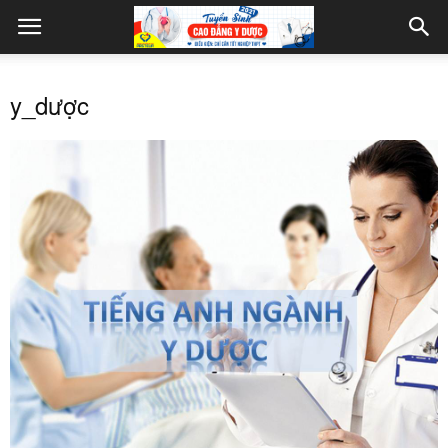
y_dược