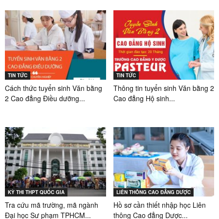
TIN TỨC
TIN TỨC
Cách thức tuyển sinh Văn bằng
Thông tin tuyển sinh Văn bằng 2
2 Cao đẳng Điều dưỡng...
Cao đẳng Hộ sinh...
KỲ THI THPT QUỐC GIA
LIÊN THÔNG CAO ĐẲNG DƯỢC
Tra cứu mã trường, mã ngành
Hồ sơ cần thiết nhập học Liên
Đại học Sư phạm TPHCM...
thông Cao đẳng Dược...