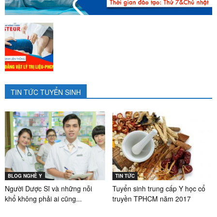
TIN TỨC TUYỂN SINH
BLOG NGHỀ Y
TIN TỨC
Người Dược Sĩ và những nỗi
Tuyển sinh trung cấp Y học cổ
khổ không phải ai cũng...
truyền TPHCM năm 2017