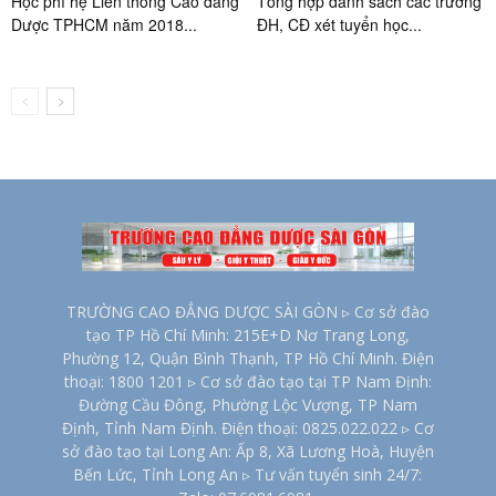
Học phí hệ Liên thông Cao đẳng
Tổng hợp danh sách các trường
Dược TPHCM năm 2018...
ĐH, CĐ xét tuyển học...
TRƯỜNG CAO ĐẲNG DƯỢC SÀI GÒN ▹ Cơ sở đào
tạo TP Hồ Chí Minh: 215E+D Nơ Trang Long,
Phường 12, Quận Bình Thạnh, TP Hồ Chí Minh. Điện
thoại: 1800 1201 ▹ Cơ sở đào tạo tại TP Nam Định:
Đường Cầu Đông, Phường Lộc Vượng, TP Nam
Định, Tỉnh Nam Định. Điện thoại: 0825.022.022 ▹ Cơ
sở đào tạo tại Long An: Ấp 8, Xã Lương Hoà, Huyện
Bến Lức, Tỉnh Long An ▹ Tư vấn tuyển sinh 24/7: