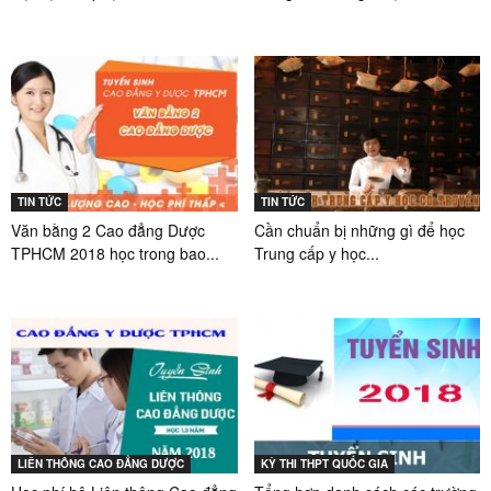
TIN TỨC
TIN TỨC
Văn bằng 2 Cao đẳng Dược
Cần chuẩn bị những gì để học
TPHCM 2018 học trong bao...
Trung cấp y học...
LIÊN THÔNG CAO ĐẲNG DƯỢC
KỲ THI THPT QUỐC GIA