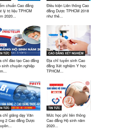
ểm chuẩn Cao đẳng
Điều kiện Liên thông Cao
t lý trị liệu TPHCM
đẳng Dược TPHCM 2018
m 2020...
như thế...
IN TỨC
CAO ĐẲNG XÉT NGHIỆM
a chỉ đào tạo Cao đẳng
Địa chỉ tuyển sinh Cao
 sinh chuyên nghiệp
đẳng Xét nghiệm Y học
m...
TPHCM...
IN TỨC
TIN TỨC
a chỉ giảng dạy Văn
Mức học phí liên thông
ng 2 Cao đẳng Dược
Cao đẳng Hộ sinh năm
uyên...
2020...