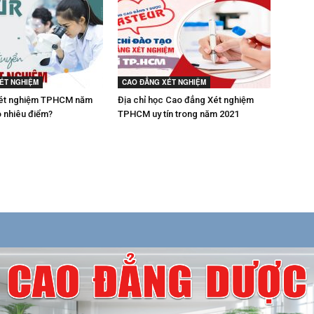
ÉT NGHIỆM
CAO ĐẲNG XÉT NGHIỆM
ét nghiệm TPHCM năm
Địa chỉ học Cao đẳng Xét nghiệm
o nhiêu điểm?
TPHCM uy tín trong năm 2021