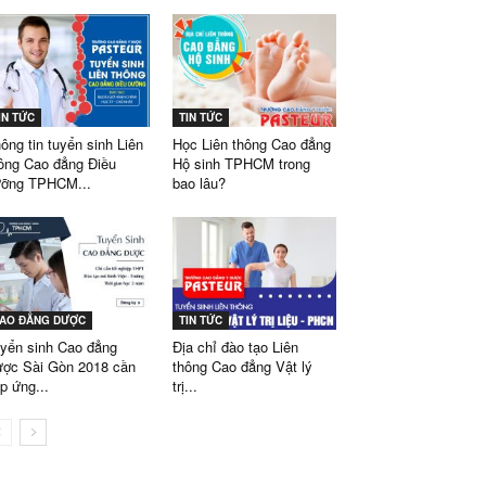
IN TỨC
TIN TỨC
ông tin tuyển sinh Liên
Học Liên thông Cao đẳng
ông Cao đẳng Điều
Hộ sinh TPHCM trong
ỡng TPHCM...
bao lâu?
AO ĐẲNG DƯỢC
TIN TỨC
yển sinh Cao đẳng
Địa chỉ đào tạo Liên
ợc Sài Gòn 2018 cần
thông Cao đẳng Vật lý
p ứng...
trị...