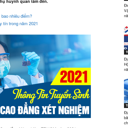
 phụ huynh quan tâm đến.
Đi
Vậ
 bao nhiêu điểm?
nă
ĐẲNG
 tín trong năm 2021
T
DƯỢC
Đị
Hộ
nă
SÀI
T
Đị
bằ
ch