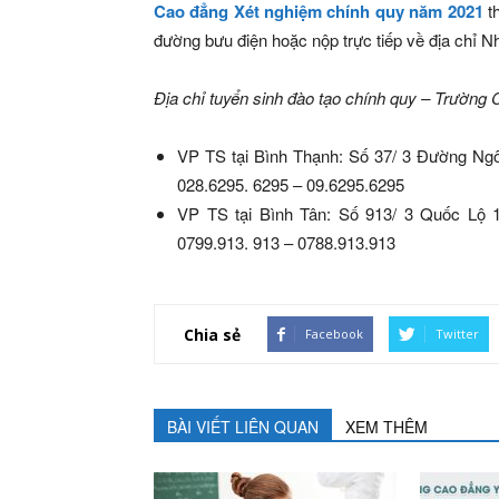
Cao đẳng Xét nghiệm chính quy năm 2021
th
đường bưu điện hoặc nộp trực tiếp về địa chỉ N
Địa chỉ tuyển sinh đào tạo chính quy – Trường
VP TS tại Bình Thạnh: Số 37/ 3 Đường Ngô
028.6295. 6295 – 09.6295.6295
VP TS tại Bình Tân: Số 913/ 3 Quốc Lộ 
0799.913. 913 – 0788.913.913
Chia sẻ
Facebook
Twitter
BÀI VIẾT LIÊN QUAN
XEM THÊM