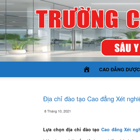
TRANG
CAO ĐẲNG DƯỢC
CHỦ
Địa chỉ đào tạo Cao đẳng Xét ngh
8 Tháng 10, 2021
Lựa chọn địa chỉ đào tạo
Cao đẳng Xét ng