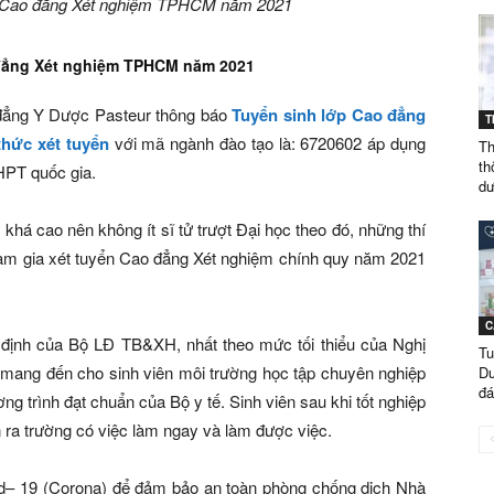
ển Cao đẳng Xét nghiệm TPHCM năm 2021
GÒN
 đẳng Xét nghiệm TPHCM năm 2021
đẳng Y Dược Pasteur thông báo
Tuyển sinh lớp Cao đẳng
T
thức xét tuyển
với mã ngành đào tạo là: 6720602 áp dụng
Th
TUYỂN
th
THPT quốc gia.
dư
á cao nên không ít sĩ tử trượt Đại học theo đó, những thí
tham gia xét tuyển Cao đẳng Xét nghiệm chính quy năm 2021
SINH
C
 định của Bộ LĐ TB&XH, nhất theo mức tối thiểu của Nghị
Tu
mang đến cho sinh viên môi trường học tập chuyên nghiệp
Dư
đá
ng trình đạt chuẩn của Bộ y tế. Sinh viên sau khi tốt nghiệp
n ra trường có việc làm ngay và làm được việc.
NĂM
id– 19 (Corona) để đảm bảo an toàn phòng chống dịch Nhà