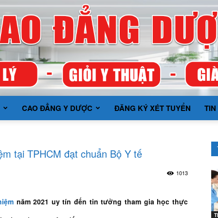
CAO ĐẲNG Y DƯỢC
ĐĂNG KÝ XÉT TUYỂN
TIN
TRƯỜNG
iệm tại TPHCM đạt chuẩn Bộ Y tế
1013
CAO
hiệm
năm 2021 uy tín đến tin tưởng tham gia học thực
T