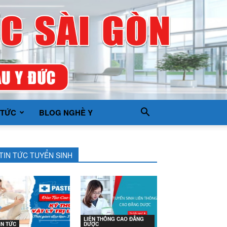
 TỨC
BLOG NGHỀ Y
TIN TỨC TUYỂN SINH
LIÊN THÔNG CAO ĐẲNG
IN TỨC
DƯỢC