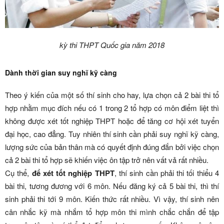
kỳ thi THPT Quốc gia năm 2018
Dành thời gian suy nghĩ kỹ càng
Theo ý kiến của một số thí sinh cho hay, lựa chọn cả 2 bài thi tổ
hợp nhằm mục đích nếu có 1 trong 2 tổ hợp có môn điểm liệt thì
không được xét tốt nghiệp THPT hoặc để tăng cơ hội xét tuyển
đại học, cao đẳng. Tuy nhiên thí sinh cần phải suy nghĩ kỹ càng,
lượng sức của bản thân mà có quyết định đúng đắn bởi việc chọn
cả 2 bài thi tổ hợp sẽ khiến việc ôn tập trở nên vất vả rất nhiều.
Cụ thể,
để xét tốt nghiệp THPT
, thí sinh cần phải thi tối thiểu 4
bài thi, tương đương với 6 môn. Nếu đăng ký cả 5 bài thi, thì thí
sinh phải thi tới 9 môn. Kiến thức rất nhiều. Vì vậy, thí sinh nên
cân nhắc kỹ mà nhắm tổ hợp môn thi mình chắc chắn để tập