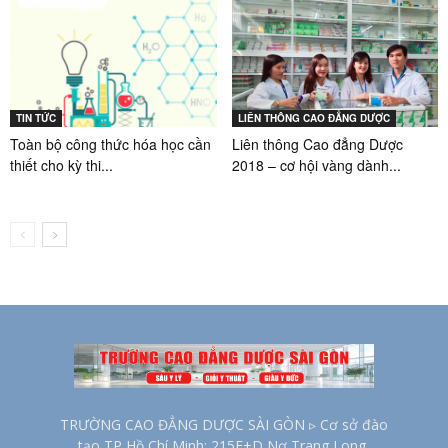
TIN TỨC
LIÊN THÔNG CAO ĐẲNG DƯỢC
Toàn bộ công thức hóa học cần
Liên thông Cao đẳng Dược
thiết cho kỳ thi...
2018 – cơ hội vàng dành...
TRƯỜNG CAO ĐẲNG DƯỢC SÀI GÒN ▹ Cơ sở đào
tạo TP Hồ Chí Minh: 215E+D Nơ Trang Long,