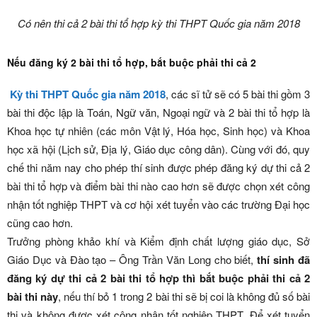
Có nên thi cả 2 bài thi tổ hợp kỳ thi THPT Quốc gia năm 2018
Nếu đăng ký 2 bài thi tổ hợp, bắt buộc phải thi cả 2
Kỳ thi THPT Quốc gia năm 2018
, các sĩ tử sẽ có 5 bài thi gồm 3
bài thi độc lập là Toán, Ngữ văn, Ngoại ngữ và 2 bài thi tổ hợp là
Khoa học tự nhiên (các môn Vật lý, Hóa học, Sinh học) và Khoa
học xã hội (Lịch sử, Địa lý, Giáo dục công dân). Cùng với đó, quy
chế thi năm nay cho phép thí sinh được phép đăng ký dự thi cả 2
bài thi tổ hợp và điểm bài thi nào cao hơn sẽ được chọn xét công
nhận tốt nghiệp THPT và cơ hội xét tuyển vào các trường Đại học
cũng cao hơn.
Trưởng phòng khảo khí và Kiểm định chất lượng giáo dục, Sở
Giáo Dục và Đào tạo – Ông Trần Văn Long cho biết,
thí sinh đã
đăng ký dự thi cả 2 bài thi tổ hợp thì bắt buộc phải thi cả 2
bài thi này
, nếu thí bỏ 1 trong 2 bài thi sẽ bị coi là không đủ số bài
thi và không được xét công nhận tốt nghiệp THPT. Để xét tuyển