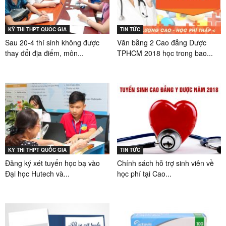
KỲ THI THPT QUỐC GIA
TIN TỨC
Sau 20-4 thí sinh không được
Văn bằng 2 Cao đẳng Dược
thay đổi địa điểm, môn...
TPHCM 2018 học trong bao...
KỲ THI THPT QUỐC GIA
TIN TỨC
Đăng ký xét tuyển học bạ vào
Chính sách hỗ trợ sinh viên về
Đại học Hutech và...
học phí tại Cao...