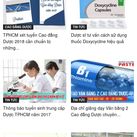
CAO ĐẲNG DƯỢC
TIN TỨC
TPHCM xét tuyển Cao đẳng
Dược sĩ tư vấn cách sử dụng
Dược 2018 cần chuẩn bị
thuốc Doxycycline hiệu quả
những...
TIN TỨC
TIN TỨC
Thông báo tuyển sinh trung cấp
Địa chỉ giảng dạy Văn bằng 2
Dược TPHCM năm 2017
Cao đẳng Dược chuyên...