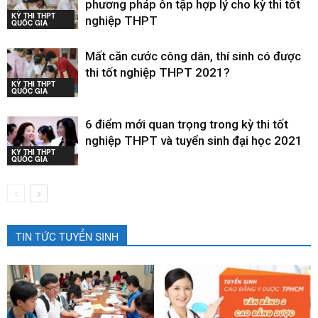
phương pháp ôn tập hợp lý cho kỳ thi tốt
KỲ THI THPT
nghiệp THPT
QUỐC GIA
Mất căn cước công dân, thí sinh có được
thi tốt nghiệp THPT 2021?
KỲ THI THPT
QUỐC GIA
6 điểm mới quan trọng trong kỳ thi tốt
nghiệp THPT và tuyển sinh đại học 2021
KỲ THI THPT
QUỐC GIA
TIN TỨC TUYỂN SINH