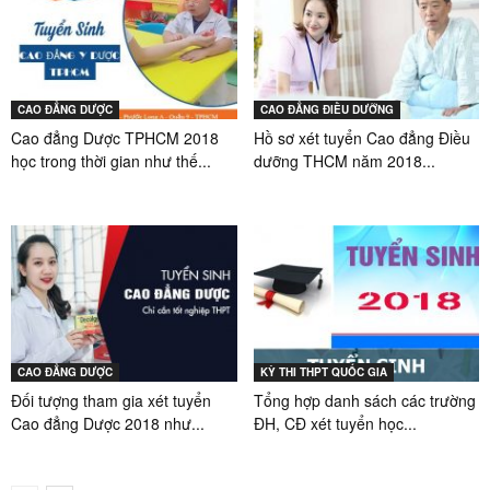
CAO ĐẲNG DƯỢC
CAO ĐẲNG ĐIỀU DƯỠNG
Cao đẳng Dược TPHCM 2018
Hồ sơ xét tuyển Cao đẳng Điều
học trong thời gian như thế...
dưỡng THCM năm 2018...
CAO ĐẲNG DƯỢC
KỲ THI THPT QUỐC GIA
Đối tượng tham gia xét tuyển
Tổng hợp danh sách các trường
Cao đẳng Dược 2018 như...
ĐH, CĐ xét tuyển học...