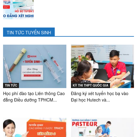
TIN TỨC TUYỂN SINH
TIN TỨC
KỲ THI THPT QUỐC GIA
Học phí đào tạo Liên thông Cao
Đăng ký xét tuyển học bạ vào
đẳng Điều dưỡng TPHCM...
Đại học Hutech và...