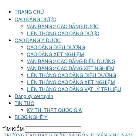
TRANG CHỦ
CAO ĐẲNG DƯỢC
VĂN BẰNG 2 CAO ĐẲNG DƯỢC
LIÊN THÔNG CAO ĐẲNG DƯỢC
CAO ĐẲNG Y DƯỢC
CAO ĐẲNG ĐIỀU DƯỠNG
CAO ĐẲNG XÉT NGHIỆM
VĂN BẰNG 2 CAO ĐẲNG ĐIỀU DƯỠNG
VĂN BẰNG 2 CAO ĐẲNG XÉT NGHIỆM
LIÊN THÔNG CAO ĐẲNG ĐIỀU DƯỠNG
LIÊN THÔNG CAO ĐẲNG XÉT NGHIỆM
LIÊN THÔNG CAO ĐẲNG VẬT LÝ TRỊ LIỆU
Đăng ký xét tuyển
TIN TỨC
KỲ THI THPT QUỐC GIA
BLOG NGHỀ Y
TÌM KIẾM
TRƯỜNG CAO ĐẲNG DƯỢC SÀI GÒN TUYỂN SINH NĂM