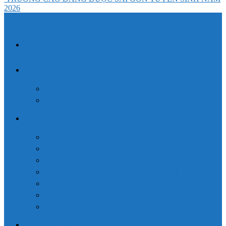
2026
TRANG CHỦ
CAO ĐẲNG DƯỢC
VĂN BẰNG 2 CAO ĐẲNG DƯỢC
LIÊN THÔNG CAO ĐẲNG DƯỢC
CAO ĐẲNG Y DƯỢC
CAO ĐẲNG ĐIỀU DƯỠNG
CAO ĐẲNG XÉT NGHIỆM
VĂN BẰNG 2 CAO ĐẲNG ĐIỀU DƯỠNG
VĂN BẰNG 2 CAO ĐẲNG XÉT NGHIỆM
LIÊN THÔNG CAO ĐẲNG ĐIỀU DƯỠNG
LIÊN THÔNG CAO ĐẲNG XÉT NGHIỆM
LIÊN THÔNG CAO ĐẲNG VẬT LÝ TRỊ LIỆU
Đăng ký xét tuyển