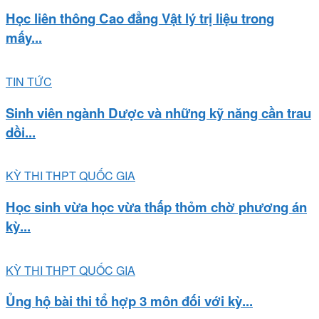
Học liên thông Cao đẳng Vật lý trị liệu trong
mấy...
TIN TỨC
Sinh viên ngành Dược và những kỹ năng cần trau
dồi...
KỲ THI THPT QUỐC GIA
Học sinh vừa học vừa thấp thỏm chờ phương án
kỳ...
KỲ THI THPT QUỐC GIA
Ủng hộ bài thi tổ hợp 3 môn đối với kỳ...