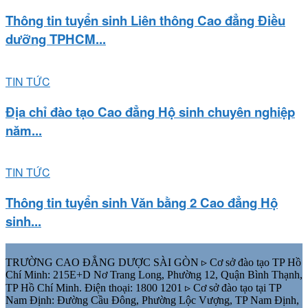
Thông tin tuyển sinh Liên thông Cao đẳng Điều
dưỡng TPHCM...
TIN TỨC
Địa chỉ đào tạo Cao đẳng Hộ sinh chuyên nghiệp
năm...
TIN TỨC
Thông tin tuyển sinh Văn bằng 2 Cao đẳng Hộ
sinh...
TRƯỜNG CAO ĐẲNG DƯỢC SÀI GÒN ▹ Cơ sở đào tạo TP Hồ
Chí Minh: 215E+D Nơ Trang Long, Phường 12, Quận Bình Thạnh,
TP Hồ Chí Minh. Điện thoại: 1800 1201 ▹ Cơ sở đào tạo tại TP
Nam Định: Đường Cầu Đông, Phường Lộc Vượng, TP Nam Định,