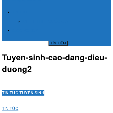
TIN TỨC
KỲ THI THPT QUỐC GIA
BLOG NGHỀ Y
Tuyen-sinh-cao-dang-dieu-
duong2
TIN TỨC TUYỂN SINH
TIN TỨC