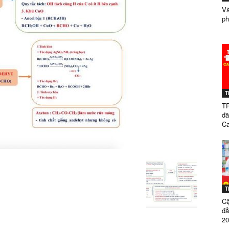
Vă
ph
ĐẲNG
T
DƯỢC
TP
đă
Ca
SÀI
T
Cậ
đ
20