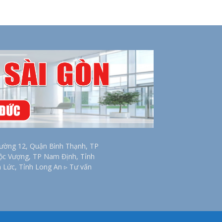
ờng 12, Quận Bình Thạnh, TP
Lộc Vượng, TP Nam Định, Tỉnh
n Lức, Tỉnh Long An ▹ Tư vấn