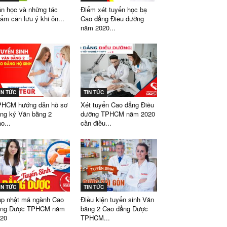
n học và những tác
Điểm xét tuyển học bạ
ẩm cần lưu ý khi ôn...
Cao đẳng Điều dưỡng
năm 2020...
IN TỨC
TIN TỨC
HCM hướng dẫn hồ sơ
Xét tuyển Cao đẳng Điều
ng ký Văn bằng 2
dưỡng TPHCM năm 2020
o...
cần điều...
IN TỨC
TIN TỨC
p nhật mã ngành Cao
Điều kiện tuyển sinh Văn
ẳng Dược TPHCM năm
bằng 2 Cao đẳng Dược
20
TPHCM...