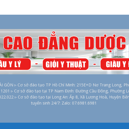
2026
ÒN ▹ Cơ sở đào tạo TP Hồ Chí Minh: 215E+D Nơ Trang Long, Phư
00 1201 ▹ Cơ sở đào tạo tại TP Nam Định: Đường Cầu Đông, Phường 
022.022 ▹ Cơ sở đào tạo tại Long An: Ấp 8, Xã Lương Hoà, Huyện Bế
tuyển sinh 24/7: Zalo: 07.6981.6981