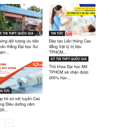
Ỳ THI THPT QUỐC GIA
TIN TỨC
ững đối tượng ưu tiên
Đào tạo Liên thông Cao
yển thẳng Đại học Sư
đẳng Vật lý trị liệu
ạm...
TPHCM...
KỲ THI THPT QUỐC GIA
Thủ khoa Đại học Mở
TPHCM sẽ nhận được
200% học...
IN TỨC
p hồ sơ xét tuyển Cao
ng Điều dưỡng năm
20...