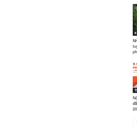
GÒN
K
Nh
TUYỂN
tu
ph
SINH
T
Nộ
đẳ
20
NĂM